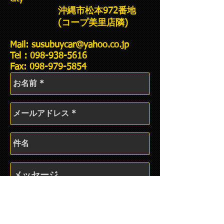
沖縄市松本972番地
(コープ美里店隣)
Mail:
susubuycar@yahoo.co.jp
Tel :
098-938-5616
Fax: 098-979-5854