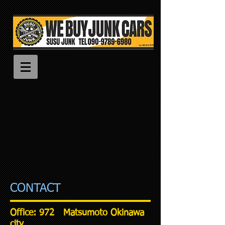
CONTACT
Office:
972 Matsumoto Okinawa
city